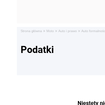
»
»
»
Strona główna
Moto
Auto i prawo
Auto formalnośc
Podatki
Niestety ni