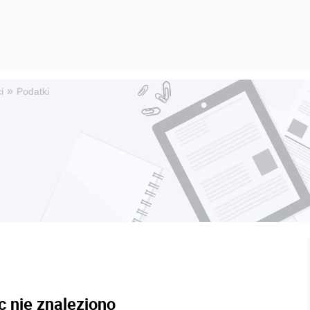
»
i
Podatki
c nie znaleziono