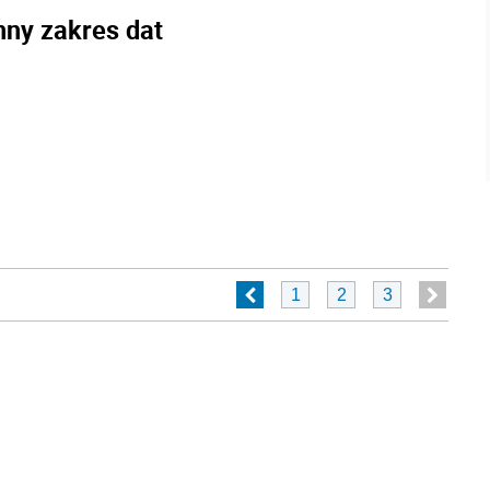
nny zakres dat
1
2
3