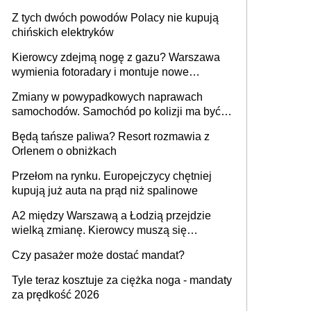
samochodów
Z tych dwóch powodów Polacy nie kupują
chińskich elektryków
Kierowcy zdejmą nogę z gazu? Warszawa
wymienia fotoradary i montuje nowe
urządzenia
Zmiany w powypadkowych naprawach
samochodów. Samochód po kolizji ma być
przywrócony do stanu zgodnego z
Będą tańsze paliwa? Resort rozmawia z
technologią producenta
Orlenem o obniżkach
Przełom na rynku. Europejczycy chętniej
kupują już auta na prąd niż spalinowe
A2 między Warszawą a Łodzią przejdzie
wielką zmianę. Kierowcy muszą się
przygotować
Czy pasażer może dostać mandat?
Tyle teraz kosztuje za ciężka noga - mandaty
za prędkość 2026