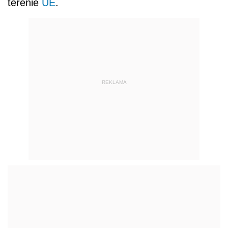
terenie
UE
.
REKLAMA