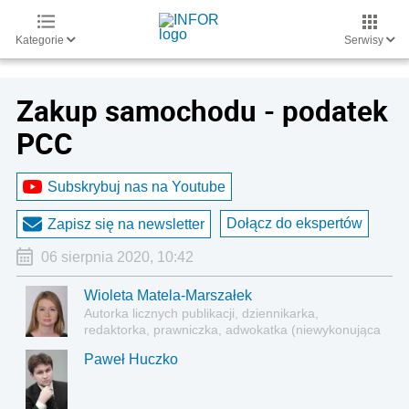
Kategorie
Serwisy
Zakup samochodu - podatek
PCC
Subskrybuj nas na Youtube
Dołącz do ekspertów
Zapisz się na newsletter
06 sierpnia 2020, 10:42
Wioleta Matela-Marszałek
Autorka licznych publikacji, dziennikarka,
redaktorka, prawniczka, adwokatka (niewykonująca
zawodu)
Paweł Huczko