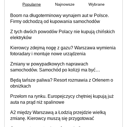
Popularne
Najnowsze
Wybrane
Boom na długoterminowy wynajem aut w Polsce.
Firmy odchodzą od kupowania samochodów
Z tych dwóch powodów Polacy nie kupują chińskich
elektryków
Kierowcy zdejmą nogę z gazu? Warszawa wymienia
fotoradary i montuje nowe urządzenia
Zmiany w powypadkowych naprawach
samochodów. Samochód po kolizji ma być
przywrócony do stanu zgodnego z technologią
Będą tańsze paliwa? Resort rozmawia z Orlenem o
producenta
obniżkach
Przełom na rynku. Europejczycy chętniej kupują już
auta na prąd niż spalinowe
A2 między Warszawą a Łodzią przejdzie wielką
zmianę. Kierowcy muszą się przygotować