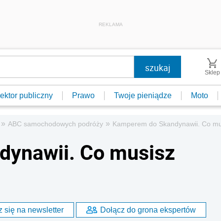
REKLAMA
Sklep
ektor publiczny
Prawo
Twoje pieniądze
Moto
»
»
ABC samochodowych podróży
Kamperem do Skandynawii. Co mu
ynawii. Co musisz
 się na newsletter
Dołącz do grona ekspertów