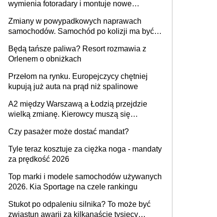
wymienia fotoradary i montuje nowe
urządzenia
Zmiany w powypadkowych naprawach
samochodów. Samochód po kolizji ma być
przywrócony do stanu zgodnego z
Będą tańsze paliwa? Resort rozmawia z
technologią producenta
Orlenem o obniżkach
Przełom na rynku. Europejczycy chętniej
kupują już auta na prąd niż spalinowe
A2 między Warszawą a Łodzią przejdzie
wielką zmianę. Kierowcy muszą się
przygotować
Czy pasażer może dostać mandat?
Tyle teraz kosztuje za ciężka noga - mandaty
za prędkość 2026
Top marki i modele samochodów używanych
2026. Kia Sportage na czele rankingu
Stukot po odpaleniu silnika? To może być
zwiastun awarii za kilkanaście tysięcy