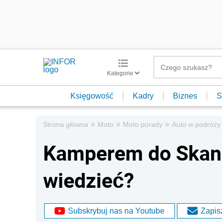
Kategorie
Księgowość
Kadry
Biznes
S
»
»
»
Strona główna
Moto
Moto porady
Auto w podróży
Kamperem do Skand
wiedzieć?
Subskrybuj nas na Youtube
Zapisz