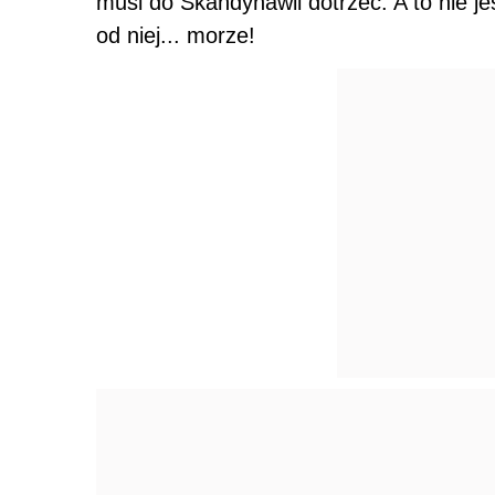
musi do Skandynawii dotrzeć. A to nie jes
od niej... morze!