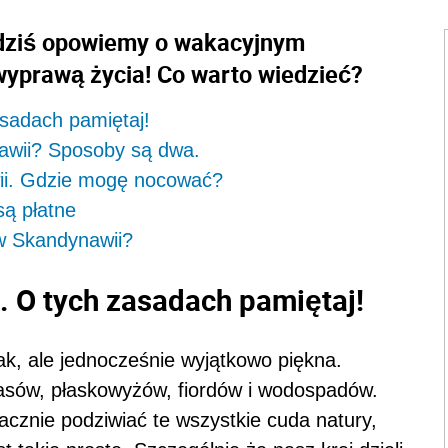
 dziś opowiemy o wakacyjnym
 wyprawą życia! Co warto wiedzieć?
sadach pamiętaj!
awii? Sposoby są dwa.
i. Gdzie mogę nocować?
są płatne
 w Skandynawii?
 O tych zasadach pamiętaj!
k, ale jednocześnie wyjątkowo piękna.
lasów, płaskowyżów, fiordów i wodospadów.
cznie podziwiać te wszystkie cuda natury,