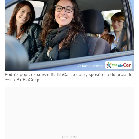
Podróż poprzez serwis BlaBlaCar to dobry sposób na dotarcie do
celu
/
BlaBlaCar.pl