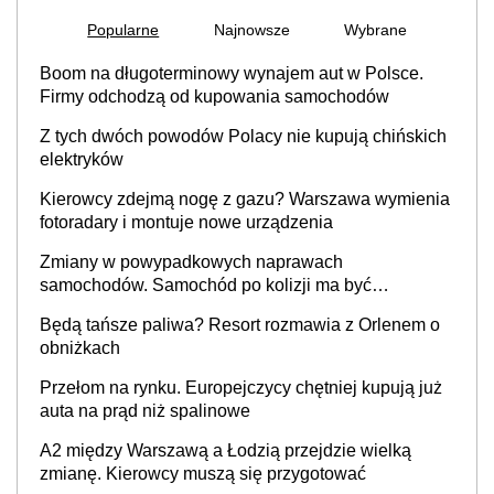
Popularne
Najnowsze
Wybrane
Boom na długoterminowy wynajem aut w Polsce.
Firmy odchodzą od kupowania samochodów
Z tych dwóch powodów Polacy nie kupują chińskich
elektryków
Kierowcy zdejmą nogę z gazu? Warszawa wymienia
fotoradary i montuje nowe urządzenia
Zmiany w powypadkowych naprawach
samochodów. Samochód po kolizji ma być
przywrócony do stanu zgodnego z technologią
Będą tańsze paliwa? Resort rozmawia z Orlenem o
producenta
obniżkach
Przełom na rynku. Europejczycy chętniej kupują już
auta na prąd niż spalinowe
A2 między Warszawą a Łodzią przejdzie wielką
zmianę. Kierowcy muszą się przygotować