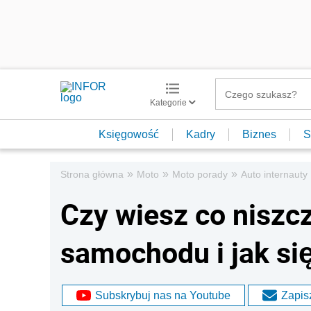
Kategorie
Księgowość
Kadry
Biznes
S
»
»
»
Strona główna
Moto
Moto porady
Auto internauty
Czy wiesz co niszcz
samochodu i jak si
Subskrybuj nas na Youtube
Zapisz