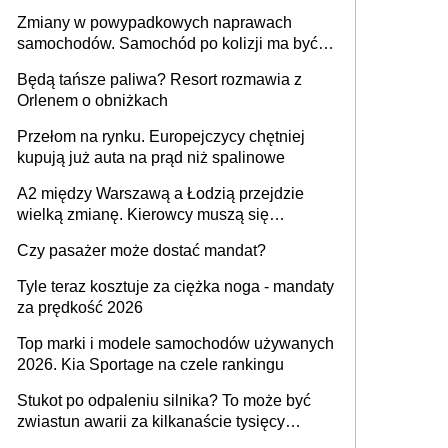
urządzenia
Zmiany w powypadkowych naprawach
samochodów. Samochód po kolizji ma być
przywrócony do stanu zgodnego z
Będą tańsze paliwa? Resort rozmawia z
technologią producenta
Orlenem o obniżkach
Przełom na rynku. Europejczycy chętniej
kupują już auta na prąd niż spalinowe
A2 między Warszawą a Łodzią przejdzie
wielką zmianę. Kierowcy muszą się
przygotować
Czy pasażer może dostać mandat?
Tyle teraz kosztuje za ciężka noga - mandaty
za prędkość 2026
Top marki i modele samochodów używanych
2026. Kia Sportage na czele rankingu
Stukot po odpaleniu silnika? To może być
zwiastun awarii za kilkanaście tysięcy
złotych