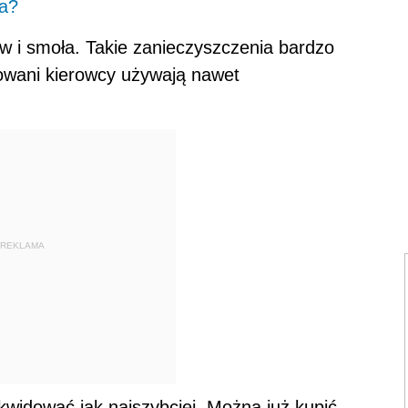
ta?
w i smoła. Takie zanieczyszczenia bardzo
owani kierowcy używają nawet
REKLAMA
kwidować jak najszybciej. Można już kupić