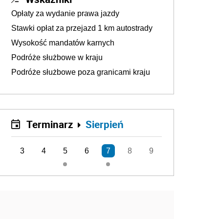
Opłaty za wydanie prawa jazdy
Stawki opłat za przejazd 1 km autostrady
Wysokość mandatów karnych
Podróże służbowe w kraju
Podróże służbowe poza granicami kraju
Terminarz
Sierpień
3
4
5
6
7
8
9