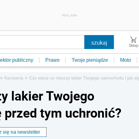
REKLAMA
Sklep
ektor publiczny
Prawo
Twoje pieniądze
Moto
»
»
Karoseria
Czy wiesz co niszczy lakier Twojego samochodu i jak si
y lakier Twojego
ę przed tym uchronić?
 się na newsletter