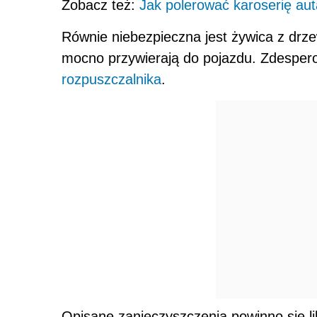
Zobacz też:
Jak polerować karoserię au
Równie niebezpieczna jest żywica z drze
mocno przywierają do pojazdu. Zdesper
rozpuszczalnika
.
Opisane zanieczyszczenia powinno się li