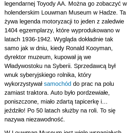
legendarnej Toyody AA. Można go zobaczyć w
holenderskim Louwman Museum w Hadze. Ta
żywa legenda motoryzacji to jeden z zaledwie
1404 egzemplarzy, które wyprodukowano w
latach 1936-1942. Wygląda dokładnie tak
samo jak w dniu, kiedy Ronald Kooyman,
dyrektor muzeum, kupował ją we
Władywostoku na Syberii. Sprzedawcą był
wnuk syberyjskiego rolnika, który
wykorzystywał
samochód
do prac na polu
zamiast traktora. Auto było pordzewiałe,
poniszczone, miało zdartą tapicerkę i…
jeździło! Po 50 latach służby na roli. To się
nazywa niezawodność.
W Louwman Museum jest wiele wspaniałych