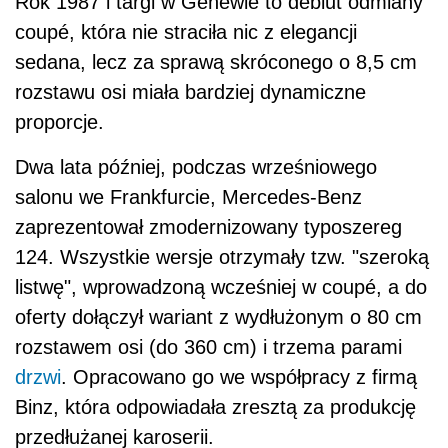
Rok 1987 i targi w Genewie to debiut odmiany
coupé, która nie straciła nic z elegancji
sedana, lecz za sprawą skróconego o 8,5 cm
rozstawu osi miała bardziej dynamiczne
proporcje.
Dwa lata później, podczas wrześniowego
salonu we Frankfurcie, Mercedes-Benz
zaprezentował zmodernizowany typoszereg
124. Wszystkie wersje otrzymały tzw. "szeroką
listwę", wprowadzoną wcześniej w coupé, a do
oferty dołączył wariant z wydłużonym o 80 cm
rozstawem osi (do 360 cm) i trzema parami
drzwi
. Opracowano go we współpracy z firmą
Binz, która odpowiadała zresztą za produkcję
przedłużanej karoserii.