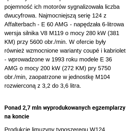
pojemność ich motorów sygnalizowała liczba
dwucyfrowa. Najmocniejszą serię 124 z
Affalterbach - E 60 AMG - napędzała 6-litrowa
wersja silnika V8 M119 o mocy 280 kW (381
KM) przy 5600 obr./min. W ofercie były
również wzmocnione warianty coupé i kabriolet
- wprowadzone w 1993 roku modele E 36
AMG o mocy 200 kW (272 KM) pry 5750
obr./min, zaopatrzone w jednostkę M104
rozwierconą z 3,2 do 3,6 litra.
Ponad 2,7 mln wyprodukowanych egzemplarzy
na koncie
Produkcję limuzyny typoszeregu W124