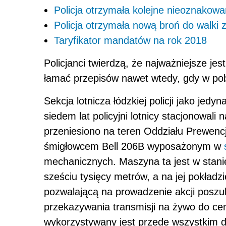
Policja otrzymała kolejne nieoznako
Policja otrzymała nową broń do walki 
Taryfikator mandatów na rok 2018
Policjanci twierdzą, że najważniejsze jes
łamać przepisów nawet wtedy, gdy w pob
Sekcja lotnicza łódzkiej policji jako jed
siedem lat policyjni lotnicy stacjonowali
przeniesiono na teren Oddziału Prewencji P
śmigłowcem Bell 206B wyposażonym w
mechanicznych. Maszyna ta jest w stanie
sześciu tysięcy metrów, a na jej pokładz
pozwalającą na prowadzenie akcji posz
przekazywania transmisji na żywo do c
wykorzystywany jest przede wszystkim 