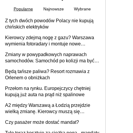
Popularne
Najnowsze
Wybrane
Z tych dwóch powodów Polacy nie kupują
chińskich elektryków
Kierowcy zdejmą nogę z gazu? Warszawa
wymienia fotoradary i montuje nowe
urządzenia
Zmiany w powypadkowych naprawach
samochodów. Samochód po kolizji ma być
przywrócony do stanu zgodnego z
Będą tańsze paliwa? Resort rozmawia z
technologią producenta
Orlenem o obniżkach
Przełom na rynku. Europejczycy chętniej
kupują już auta na prąd niż spalinowe
A2 między Warszawą a Łodzią przejdzie
wielką zmianę. Kierowcy muszą się
przygotować
Czy pasażer może dostać mandat?
Tyle teraz kosztuje za ciężka noga - mandaty