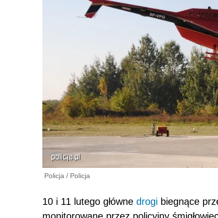
Policja
/
Policja
10 i 11 lutego główne
drogi
biegnące prze
monitorowane przez policyjny śmigłowie