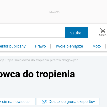
REKLAMA
Sklep
ektor publiczny
Prawo
Twoje pieniądze
Moto
icja użyła śmigłowca do tropienia piratów drogowych
owca do tropienia
 się na newsletter
Dołącz do grona ekspertów