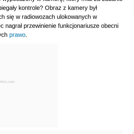
iegały kontrole? Obraz z kamery był
ych się w radiowozach ulokowanych w
 nagrał przewinienie funkcjonariusze obecni
cych
prawo
.
REKLAMA