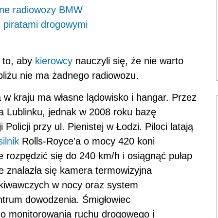
wane radiowozy BMW
z piratami drogowymi
t to, aby
kierowcy
nauczyli się, że nie warto
liżu nie ma żadnego radiowozu.
yna w kraju ma własne lądowisko i hangar. Przez
 na Lublinku, jednak w 2008 roku bazę
olicji przy ul. Pienistej w Łodzi. Piloci latają
silnik
Rolls-Royce'a o mocy 420 koni
 rozpędzić się do 240 km/h i osiągnąć pułap
ie znalazła się kamera termowizyjna
ukiwawczych w nocy oraz system
entrum dowodzenia. Śmigłowiec
do monitorowania ruchu drogowego i