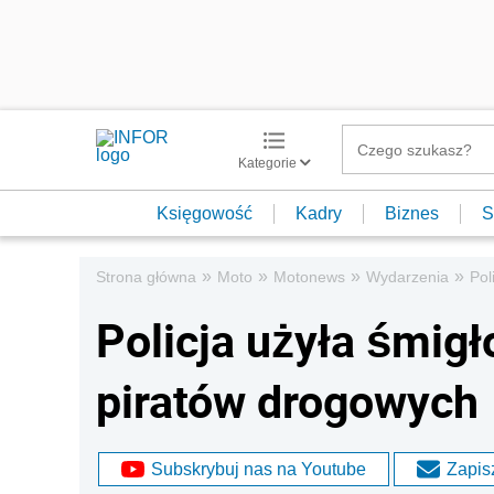
Kategorie
Księgowość
Kadry
Biznes
S
»
»
»
»
Strona główna
Moto
Motonews
Wydarzenia
Pol
Policja użyła śmigł
piratów drogowych
Subskrybuj nas na Youtube
Zapisz