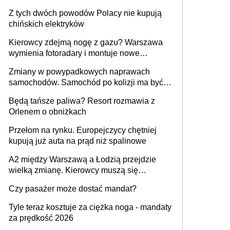
samochodów
Z tych dwóch powodów Polacy nie kupują
chińskich elektryków
Kierowcy zdejmą nogę z gazu? Warszawa
wymienia fotoradary i montuje nowe
urządzenia
Zmiany w powypadkowych naprawach
samochodów. Samochód po kolizji ma być
przywrócony do stanu zgodnego z
Będą tańsze paliwa? Resort rozmawia z
technologią producenta
Orlenem o obniżkach
Przełom na rynku. Europejczycy chętniej
kupują już auta na prąd niż spalinowe
A2 między Warszawą a Łodzią przejdzie
wielką zmianę. Kierowcy muszą się
przygotować
Czy pasażer może dostać mandat?
Tyle teraz kosztuje za ciężka noga - mandaty
za prędkość 2026