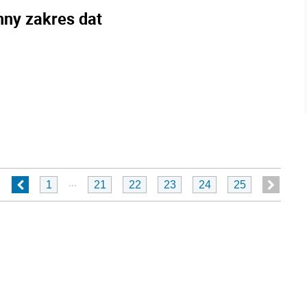
nny zakres dat
...
1
21
22
23
24
25