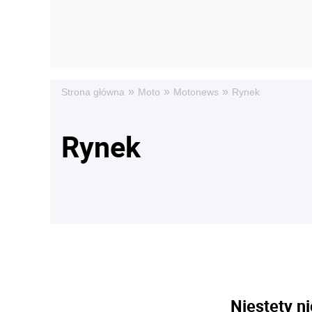
»
»
»
Strona główna
Moto
Motonews
Rynek
Rynek
Niestety ni