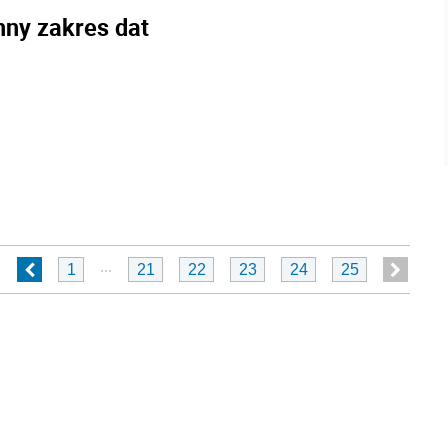
nny zakres dat
...
1
21
22
23
24
25