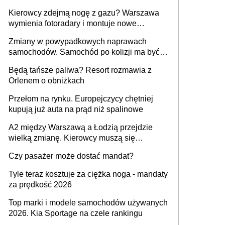
Kierowcy zdejmą nogę z gazu? Warszawa
wymienia fotoradary i montuje nowe
urządzenia
Zmiany w powypadkowych naprawach
samochodów. Samochód po kolizji ma być
przywrócony do stanu zgodnego z
Będą tańsze paliwa? Resort rozmawia z
technologią producenta
Orlenem o obniżkach
Przełom na rynku. Europejczycy chętniej
kupują już auta na prąd niż spalinowe
A2 między Warszawą a Łodzią przejdzie
wielką zmianę. Kierowcy muszą się
przygotować
Czy pasażer może dostać mandat?
Tyle teraz kosztuje za ciężka noga - mandaty
za prędkość 2026
Top marki i modele samochodów używanych
2026. Kia Sportage na czele rankingu