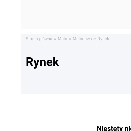
»
»
»
Strona główna
Moto
Motonews
Rynek
Rynek
Niestety ni