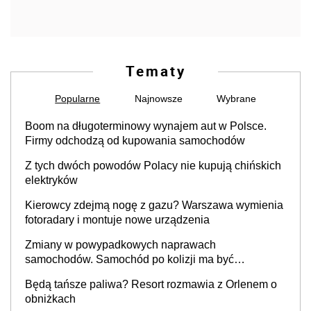
Tematy
Popularne
Najnowsze
Wybrane
Boom na długoterminowy wynajem aut w Polsce.
Firmy odchodzą od kupowania samochodów
Z tych dwóch powodów Polacy nie kupują chińskich
elektryków
Kierowcy zdejmą nogę z gazu? Warszawa wymienia
fotoradary i montuje nowe urządzenia
Zmiany w powypadkowych naprawach
samochodów. Samochód po kolizji ma być
przywrócony do stanu zgodnego z technologią
Będą tańsze paliwa? Resort rozmawia z Orlenem o
producenta
obniżkach