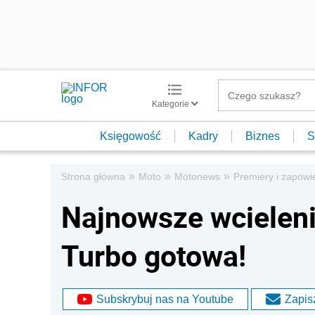
Kategorie
Księgowość
Kadry
Biznes
S
»
»
»
Strona główna
Moto
Motonews
Premiery i zapowi
Najnowsze wcieleni
Turbo gotowa!
Subskrybuj nas na Youtube
Zapisz