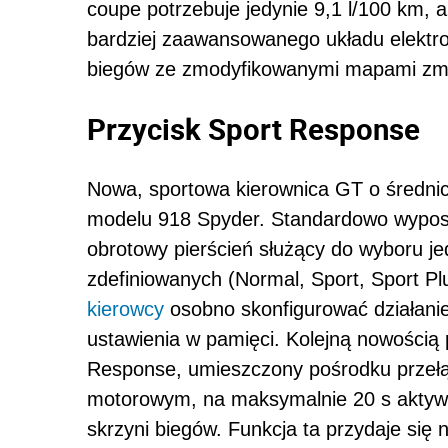
coupe potrzebuje jedynie 9,1 l/100 km, a 
bardziej zaawansowanego układu elektron
biegów ze zmodyfikowanymi mapami zmi
Przycisk Sport Response
Nowa, sportowa kierownica GT o średni
modelu 918 Spyder. Standardowo wyposa
obrotowy pierścień służący do wyboru j
zdefiniowanych (Normal, Sport, Sport Plu
kierowcy
osobno skonfigurować działani
ustawienia w pamięci. Kolejną nowością 
Response, umieszczony pośrodku przełą
motorowym, na maksymalnie 20 s aktywuje
skrzyni biegów. Funkcja ta przydaje się