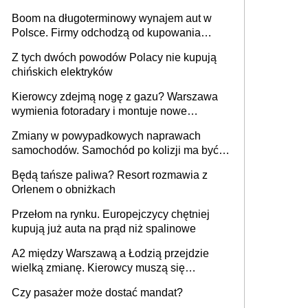
Boom na długoterminowy wynajem aut w
Polsce. Firmy odchodzą od kupowania
samochodów
Z tych dwóch powodów Polacy nie kupują
chińskich elektryków
Kierowcy zdejmą nogę z gazu? Warszawa
wymienia fotoradary i montuje nowe
urządzenia
Zmiany w powypadkowych naprawach
samochodów. Samochód po kolizji ma być
przywrócony do stanu zgodnego z
Będą tańsze paliwa? Resort rozmawia z
technologią producenta
Orlenem o obniżkach
Przełom na rynku. Europejczycy chętniej
kupują już auta na prąd niż spalinowe
A2 między Warszawą a Łodzią przejdzie
wielką zmianę. Kierowcy muszą się
przygotować
Czy pasażer może dostać mandat?