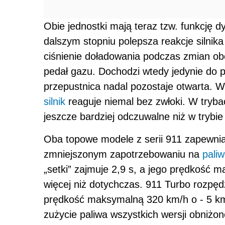
Obie jednostki mają teraz tzw. funkcję 
dalszym stopniu polepsza reakcje silnik
ciśnienie doładowania podczas zmian ob
pedał gazu. Dochodzi wtedy jedynie do 
przepustnica nadal pozostaje otwarta. W 
silnik
reaguje niemal bez zwłoki. W trybach
jeszcze bardziej odczuwalne niż w trybie
Oba topowe modele z serii 911 zapewnia
zmniejszonym zapotrzebowaniu na
pali
„setki” zajmuje 2,9 s, a jego prędkość
więcej niż dotychczas. 911 Turbo rozpęd
prędkość maksymalną 320 km/h o - 5 k
zużycie paliwa wszystkich wersji obniż