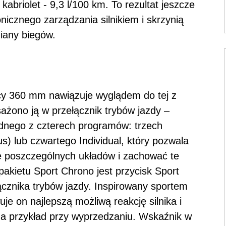
kabriolet - 9,3 l/100 km. To rezultat jeszcze
icznego zarządzania silnikiem i skrzynią
any biegów.
cy 360 mm nawiązuje wyglądem do tej z
żono ją w przełącznik trybów jazdy –
ednego z czterech programów: trzech
s) lub czwartego Individual, który pozwala
e poszczególnych układów i zachować te
pakietu Sport Chrono jest przycisk Sport
cznika trybów jazdy. Inspirowany sportem
 on najlepszą możliwą reakcję silnika i
 na przykład przy wyprzedzaniu. Wskaźnik w