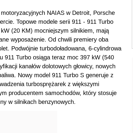
 motoryzacyjnych NAIAS w Detroit, Porsche
fercie. Topowe modele serii 911 - 911 Turbo
5 kW (20 KM) mocniejszym silnikiem, mają
ne wyposażenie. Od chwili premiery oba
olet. Podwójnie turbodoładowana, 6-cylindrowa
lu 911 Turbo osiąga teraz moc 397 kW (540
yfikacji kanałów dolotowych głowicy, nowych
 paliwa. Nowy model 911 Turbo S generuje z
rowadzenia turbosprężarek z większymi
nym producentem samochodów, który stosuje
biny w silnikach benzynowych.