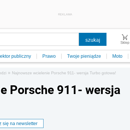
REKLAMA
Sklep
ektor publiczny
Prawo
Twoje pieniądze
Moto
»
edzi
Najnowsze wcielenie Porsche 911- wersja Turbo gotowa!
e Porsche 911- wersja
 się na newsletter