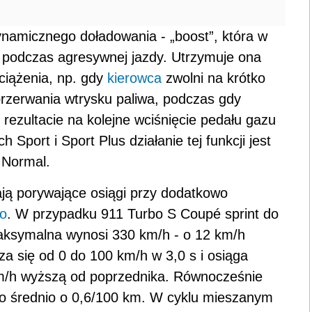
dynamicznego doładowania - „boost”, która w
a podczas agresywnej jazdy. Utrzymuje ona
ciążenia, np. gdy
kierowca
zwolni na krótko
przerwania wtrysku paliwa, podczas gdy
rezultacie na kolejne wciśnięcie pedału gazu
 Sport i Sport Plus działanie tej funkcji jest
 Normal.
ją porywające osiągi przy dodatkowo
wo
. W przypadku 911 Turbo S Coupé sprint do
 maksymalna wynosi 330 km/h - o 12 km/h
za się od 0 do 100 km/h w 3,0 s i osiąga
m/h wyższą od poprzednika. Równocześnie
ono średnio o 0,6/100 km. W cyklu mieszanym