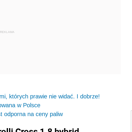
REKLAMA
mi, których prawie nie widać. I dobrze!
kowana w Polsce
st odporna na ceny paliw
olli Cross 1.8 hybrid