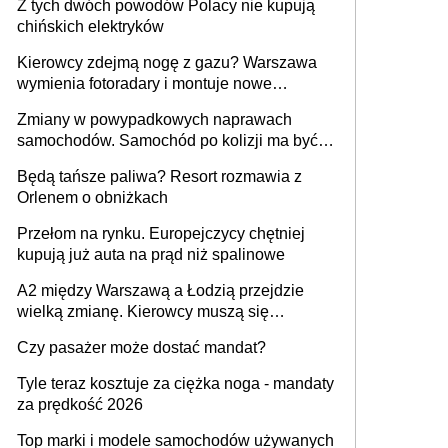
Z tych dwóch powodów Polacy nie kupują
chińskich elektryków
Kierowcy zdejmą nogę z gazu? Warszawa
wymienia fotoradary i montuje nowe
urządzenia
Zmiany w powypadkowych naprawach
samochodów. Samochód po kolizji ma być
przywrócony do stanu zgodnego z
Będą tańsze paliwa? Resort rozmawia z
technologią producenta
Orlenem o obniżkach
Przełom na rynku. Europejczycy chętniej
kupują już auta na prąd niż spalinowe
A2 między Warszawą a Łodzią przejdzie
wielką zmianę. Kierowcy muszą się
przygotować
Czy pasażer może dostać mandat?
Tyle teraz kosztuje za ciężka noga - mandaty
za prędkość 2026
Top marki i modele samochodów używanych