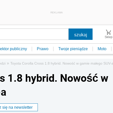
REKLAMA
Sklep
ektor publiczny
Prawo
Twoje pieniądze
Moto
»
edzi
Toyota Corolla Cross 1.8 hybrid. Nowość w gamie małego SUV-
ss 1.8 hybrid. Nowość w
-a
 się na newsletter