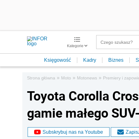
Kategorie
Księgowość
Kadry
Biznes
S
»
»
»
Strona główna
Moto
Motonews
Premiery i zapowi
Toyota Corolla Cro
gamie małego SUV
Subskrybuj nas na Youtube
Zapisz