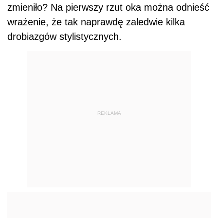
zmieniło? Na pierwszy rzut oka można odnieść
wrażenie, że tak naprawdę zaledwie kilka
drobiazgów stylistycznych.
REKLAMA
Reflektory zarówno z przodu, jak i z tyłu
zostały wykonane w technologii LED i