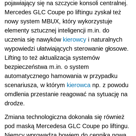
scenariusza, w którym
kierowca
np. z powodu
omdlenia przestanie reagować na sytuację na
drodze.
Zmiana technologiczna dokonała się również
pod maską Mercedesa GLC Coupe po liftingu.
Niemcy wprowadzą bowiem do cennika nową
wersję 2-litrowego, doładowanego silnika
benzynowego. Jednostka zaoferuje
kierowcy
258 koni mechanicznych i 370 Nm momentu
obrotowego. Nowością stanie się też 2-litrowy
diesel
o mocy na poziomie 163, 194 lub 245
koni mechanicznych. Motor wysokoprężny
będzie parowany z 9-biegową przekładnią
automatyczną.