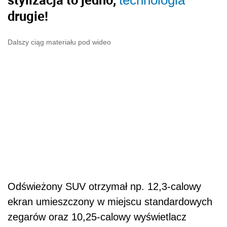
Odświeżony SUV otrzymał np. 12,3-calowy
ekran umieszczony w miejscu standardowych
zegarów oraz 10,25-calowy wyświetlacz
pojawiający się na szczycie konsoli centralnej.
Mercedes GLC Coupe po liftingu zyskał też
nowy system MBUX, który wykorzystuje
elementy sztucznej inteligencji m.in. do
uczenia się nawyków
kierowcy
i naturalnych
wypowiedzi ułatwiających sterowanie głosowe.
Lifting to też aktualizacja systemów
bezpieczeństwa m.in. o system
automatycznego hamowania w przypadku