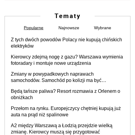
Tematy
Popularne
Najnowsze
Wybrane
Z tych dwóch powodów Polacy nie kupują chińskich
elektryków
Kierowcy zdejmą nogę z gazu? Warszawa wymienia
fotoradary i montuje nowe urządzenia
Zmiany w powypadkowych naprawach
samochodów. Samochód po kolizji ma być
przywrócony do stanu zgodnego z technologią
Będą tańsze paliwa? Resort rozmawia z Orlenem o
producenta
obniżkach
Przełom na rynku. Europejczycy chętniej kupują już
auta na prąd niż spalinowe
A2 między Warszawą a Łodzią przejdzie wielką
zmianę. Kierowcy muszą się przygotować