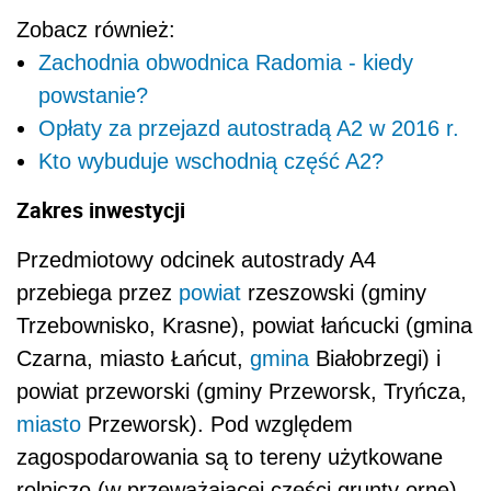
Zobacz również:
Zachodnia obwodnica Radomia - kiedy
powstanie?
Opłaty za przejazd autostradą A2 w 2016 r.
Kto wybuduje wschodnią część A2?
Zakres inwestycji
Przedmiotowy odcinek autostrady A4
przebiega przez
powiat
rzeszowski (gminy
Trzebownisko, Krasne), powiat łańcucki (gmina
Czarna, miasto Łańcut,
gmina
Białobrzegi) i
powiat przeworski (gminy Przeworsk, Tryńcza,
miasto
Przeworsk). Pod względem
zagospodarowania są to tereny użytkowane
rolniczo (w przeważającej części grunty orne),