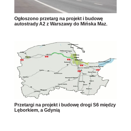
Ogłoszono przetarg na projekt i budowę
autostrady A2 z Warszawy do Mińska Maz.
Przetargi na projekt i budowę drogi S6 między
Lęborkiem, a Gdynią