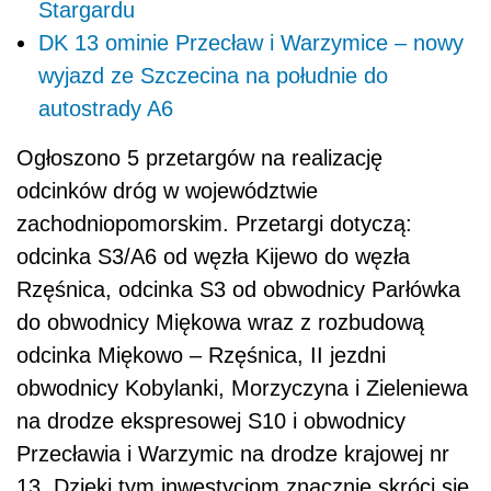
Stargardu
DK 13 ominie Przecław i Warzymice – nowy
wyjazd ze Szczecina na południe do
autostrady A6
Ogłoszono 5 przetargów na realizację
odcinków dróg w województwie
zachodniopomorskim. Przetargi dotyczą:
odcinka S3/A6 od węzła Kijewo do węzła
Rzęśnica, odcinka S3 od obwodnicy Parłówka
do obwodnicy Miękowa wraz z rozbudową
odcinka Miękowo – Rzęśnica, II jezdni
obwodnicy Kobylanki, Morzyczyna i Zieleniewa
na drodze ekspresowej S10 i obwodnicy
Przecławia i Warzymic na drodze krajowej nr
13. Dzięki tym inwestycjom znacznie skróci się