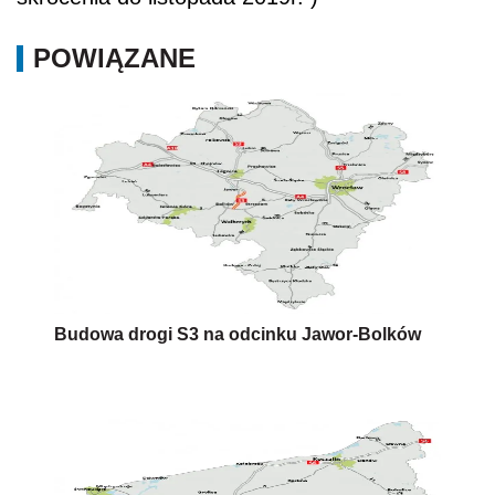
POWIĄZANE
Budowa drogi S3 na odcinku Jawor-Bolków