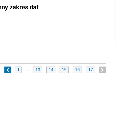
nny zakres dat
...
1
13
14
15
16
17