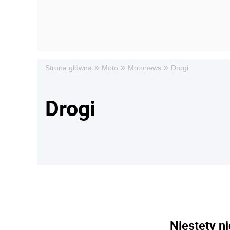
»
»
»
Strona główna
Moto
Motonews
Drogi
Drogi
Niestety ni