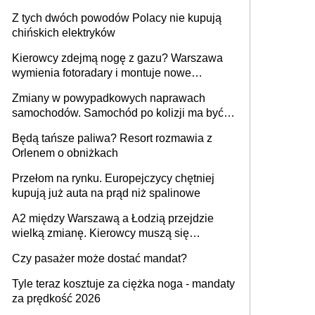
samochodów
Z tych dwóch powodów Polacy nie kupują
chińskich elektryków
Kierowcy zdejmą nogę z gazu? Warszawa
wymienia fotoradary i montuje nowe
urządzenia
Zmiany w powypadkowych naprawach
samochodów. Samochód po kolizji ma być
przywrócony do stanu zgodnego z
Będą tańsze paliwa? Resort rozmawia z
technologią producenta
Orlenem o obniżkach
Przełom na rynku. Europejczycy chętniej
kupują już auta na prąd niż spalinowe
A2 między Warszawą a Łodzią przejdzie
wielką zmianę. Kierowcy muszą się
przygotować
Czy pasażer może dostać mandat?
Tyle teraz kosztuje za ciężka noga - mandaty
za prędkość 2026