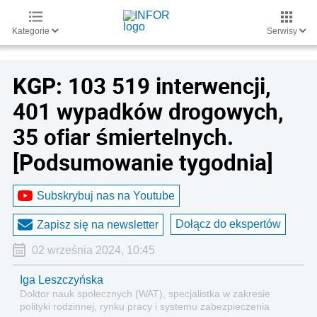
Kategorie
Serwisy
KGP: 103 519 interwencji,
401 wypadków drogowych,
35 ofiar śmiertelnych.
[Podsumowanie tygodnia]
Subskrybuj nas na Youtube
Dołącz do ekspertów
Zapisz się na newsletter
02 września 2024, 10:45
Iga Leszczyńska
Doktor nauk społecznych (WAT), specjalistka w zakresie
polityki rodzinnej, rynku pracy i systemu zabezpieczenia