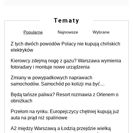
Tematy
Popularne
Najnowsze
Wybrane
Z tych dwóch powodów Polacy nie kupują chińskich
elektryków
Kierowcy zdejmą nogę z gazu? Warszawa wymienia
fotoradary i montuje nowe urządzenia
Zmiany w powypadkowych naprawach
samochodów. Samochód po kolizji ma być
przywrócony do stanu zgodnego z technologią
Będą tańsze paliwa? Resort rozmawia z Orlenem o
producenta
obniżkach
Przełom na rynku. Europejczycy chętniej kupują już
auta na prąd niż spalinowe
A2 między Warszawą a Łodzią przejdzie wielką