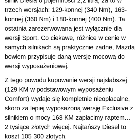
silnik Diesla o pojemności 2,2 litra, za to w
trzech wersjach: 129-konnej (340 Nm), 163-
konnej (360 Nm) i 180-konnej (400 Nm). Ta
ostatnia zarezerwowana jest wyłącznie dla
wersji Sport. Co ciekawe, różnice w cenie w
samych silnikach są praktycznie żadne, Mazda
bowiem przypisuje daną wersję mocową do
wersji wyposażeniowej.
Z tego powodu kupowanie wersji najsłabszej
(129 KM w podstawowym wyposażeniu
Comfort) wydaje się kompletnie nieopłacalne,
skoro za lepiej wyposażoną wersję Exclusive z
silnikiem o mocy 163 KM zapłacimy raptem...
2 tysiące złotych więcej. Najtańszy Diesel to
koszt 105 300 złotych.