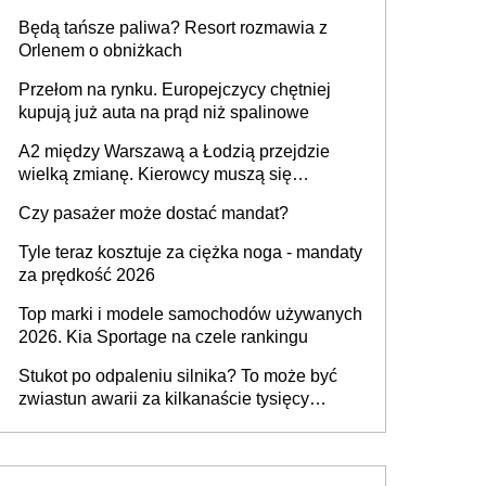
przywrócony do stanu zgodnego z
Będą tańsze paliwa? Resort rozmawia z
technologią producenta
Orlenem o obniżkach
Przełom na rynku. Europejczycy chętniej
kupują już auta na prąd niż spalinowe
A2 między Warszawą a Łodzią przejdzie
wielką zmianę. Kierowcy muszą się
przygotować
Czy pasażer może dostać mandat?
Tyle teraz kosztuje za ciężka noga - mandaty
za prędkość 2026
Top marki i modele samochodów używanych
2026. Kia Sportage na czele rankingu
Stukot po odpaleniu silnika? To może być
zwiastun awarii za kilkanaście tysięcy
złotych