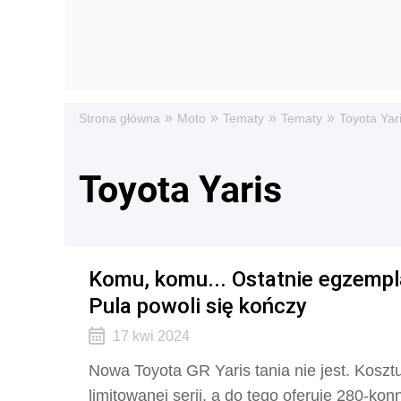
»
»
»
»
Strona główna
Moto
Tematy
Tematy
Toyota Yar
Toyota Yaris
Komu, komu... Ostatnie egzempl
Pula powoli się kończy
17 kwi 2024
Nowa Toyota GR Yaris tania nie jest. Koszt
limitowanej serii, a do tego oferuje 280-ko