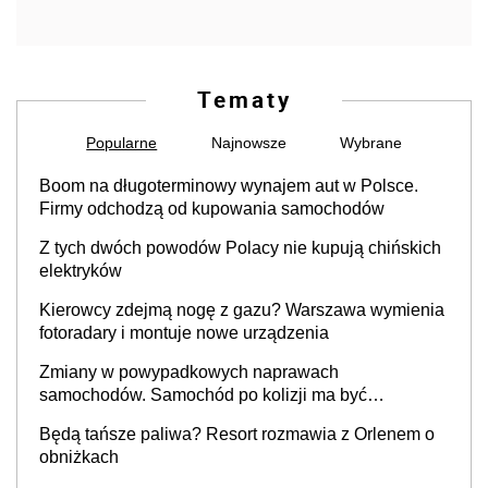
Tematy
Popularne
Najnowsze
Wybrane
Boom na długoterminowy wynajem aut w Polsce.
Firmy odchodzą od kupowania samochodów
Z tych dwóch powodów Polacy nie kupują chińskich
elektryków
Kierowcy zdejmą nogę z gazu? Warszawa wymienia
fotoradary i montuje nowe urządzenia
Zmiany w powypadkowych naprawach
samochodów. Samochód po kolizji ma być
przywrócony do stanu zgodnego z technologią
Będą tańsze paliwa? Resort rozmawia z Orlenem o
producenta
obniżkach