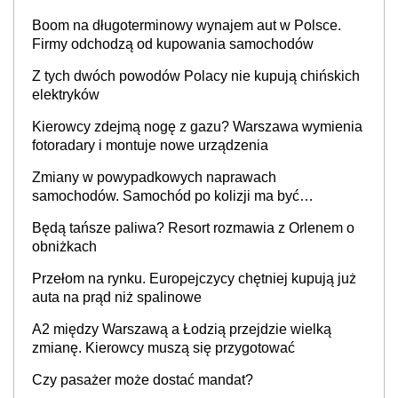
Boom na długoterminowy wynajem aut w Polsce.
Firmy odchodzą od kupowania samochodów
Z tych dwóch powodów Polacy nie kupują chińskich
elektryków
Kierowcy zdejmą nogę z gazu? Warszawa wymienia
fotoradary i montuje nowe urządzenia
Zmiany w powypadkowych naprawach
samochodów. Samochód po kolizji ma być
przywrócony do stanu zgodnego z technologią
Będą tańsze paliwa? Resort rozmawia z Orlenem o
producenta
obniżkach
Przełom na rynku. Europejczycy chętniej kupują już
auta na prąd niż spalinowe
A2 między Warszawą a Łodzią przejdzie wielką
zmianę. Kierowcy muszą się przygotować
Czy pasażer może dostać mandat?