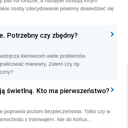
y pas na rondzie, a następie fundują innym
Takie osoby zdecydowanie powinny dowiedzieć się
e. Potrzebny czy zbędny?
astręcza kierowcom wiele problemów.
gnalizować manewry. Zatem czy np.
eczny?
cją świetlną. Kto ma pierwszeństwo?
ie poprawia poziom bezpieczeństwa. Tylko czy w
i samochodu z tramwajem. Nie do końca…