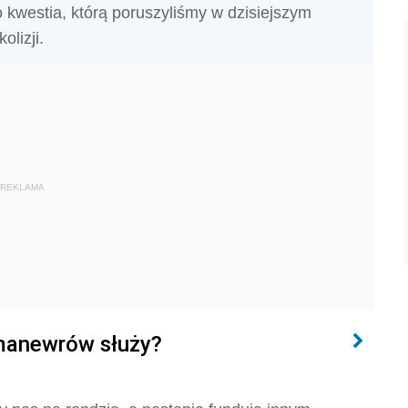
 kwestia, którą poruszyliśmy w dzisiejszym
lizji.
REKLAMA
 manewrów służy?