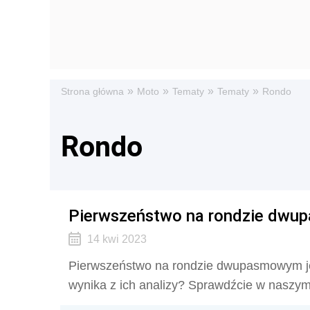
»
»
»
»
Strona główna
Moto
Tematy
Tematy
Rondo
Rondo
Pierwszeństwo na rondzie dwup
14 kwi 2023
Pierwszeństwo na rondzie dwupasmowym jes
wynika z ich analizy? Sprawdźcie w naszym