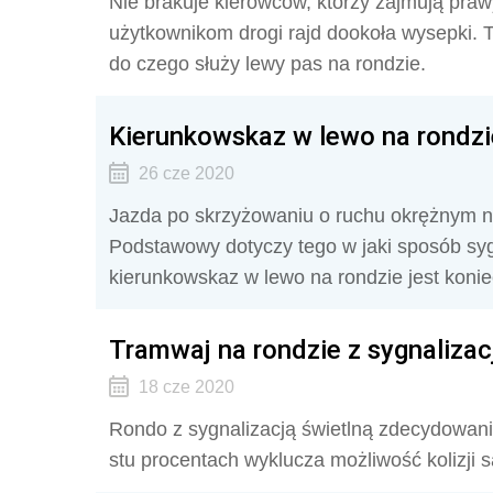
Nie brakuje kierowców, którzy zajmują praw
użytkownikom drogi rajd dookoła wysepki. 
do czego służy lewy pas na rondzie.
Kierunkowskaz w lewo na rondzi
26 cze 2020
Jazda po skrzyżowaniu o ruchu okrężnym n
Podstawowy dotyczy tego w jaki sposób sy
kierunkowskaz w lewo na rondzie jest koni
Tramwaj na rondzie z sygnaliza
18 cze 2020
Rondo z sygnalizacją świetlną zdecydowan
stu procentach wyklucza możliwość kolizj