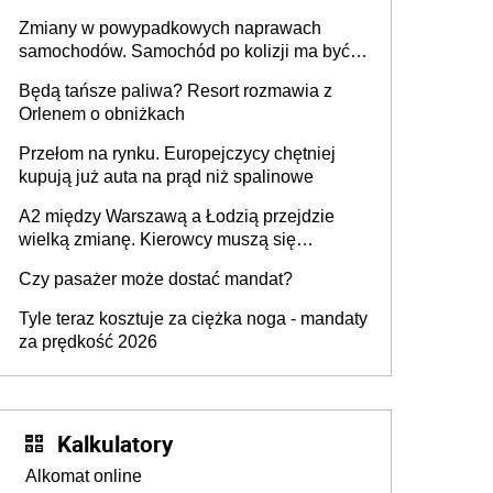
urządzenia
Zmiany w powypadkowych naprawach
samochodów. Samochód po kolizji ma być
przywrócony do stanu zgodnego z
Będą tańsze paliwa? Resort rozmawia z
technologią producenta
Orlenem o obniżkach
Przełom na rynku. Europejczycy chętniej
kupują już auta na prąd niż spalinowe
A2 między Warszawą a Łodzią przejdzie
wielką zmianę. Kierowcy muszą się
przygotować
Czy pasażer może dostać mandat?
Tyle teraz kosztuje za ciężka noga - mandaty
za prędkość 2026
Kalkulatory
Alkomat online