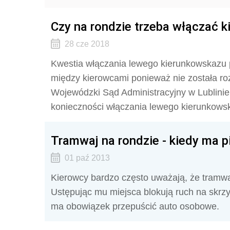
Czy na rondzie trzeba włączać
28 cze 2018
Kwestia włączania lewego kierunkowskazu 
między kierowcami ponieważ nie została ro
Wojewódzki Sąd Administracyjny w Lublinie,
konieczności włączania lewego kierunkows
Tramwaj na rondzie - kiedy ma 
01 paź 2013
Kierowcy bardzo często uważają, że tramw
Ustępując mu miejsca blokują ruch na skrz
ma obowiązek przepuścić auto osobowe.