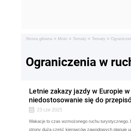
»
»
»
»
Strona główna
Moto
Tematy
Tematy
Ograniczen
Ograniczenia w ruc
Letnie zakazy jazdy w Europie w
niedostosowanie się do przepis
23 cze 2025
Wakacje to czas wzmożonego ruchu turystycznego. D
strony duża część kierowców zawodowych planuje url