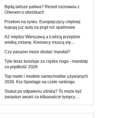
przywrócony do stanu zgodnego z
Będą tańsze paliwa? Resort rozmawia z
technologią producenta
Orlenem o obniżkach
Przełom na rynku. Europejczycy chętniej
kupują już auta na prąd niż spalinowe
A2 między Warszawą a Łodzią przejdzie
wielką zmianę. Kierowcy muszą się
przygotować
Czy pasażer może dostać mandat?
Tyle teraz kosztuje za ciężka noga - mandaty
za prędkość 2026
Top marki i modele samochodów używanych
2026. Kia Sportage na czele rankingu
Stukot po odpaleniu silnika? To może być
zwiastun awarii za kilkanaście tysięcy
złotych