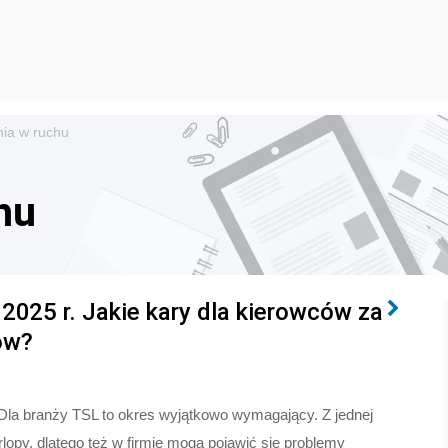
ia w ruchu
hu
 2025 r. Jakie kary dla kierowców za
ów?
la branży TSL to okres wyjątkowo wymagający. Z jednej
opy, dlatego też w firmie mogą pojawić się problemy