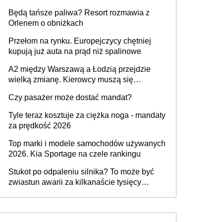
przywrócony do stanu zgodnego z
Będą tańsze paliwa? Resort rozmawia z
technologią producenta
Orlenem o obniżkach
Przełom na rynku. Europejczycy chętniej
kupują już auta na prąd niż spalinowe
A2 między Warszawą a Łodzią przejdzie
wielką zmianę. Kierowcy muszą się
przygotować
Czy pasażer może dostać mandat?
Tyle teraz kosztuje za ciężka noga - mandaty
za prędkość 2026
Top marki i modele samochodów używanych
2026. Kia Sportage na czele rankingu
Stukot po odpaleniu silnika? To może być
zwiastun awarii za kilkanaście tysięcy
złotych