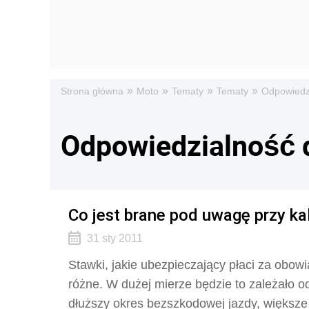
»
»
»
»
Strona główna
Moto
Tematy
Tematy
Odpowiedzi
Odpowiedzialność 
Co jest brane pod uwagę przy kal
31 sty 2011
Stawki, jakie ubezpieczający płaci za obo
różne. W dużej mierze będzie to zależało od
dłuższy okres bezszkodowej jazdy, większe 