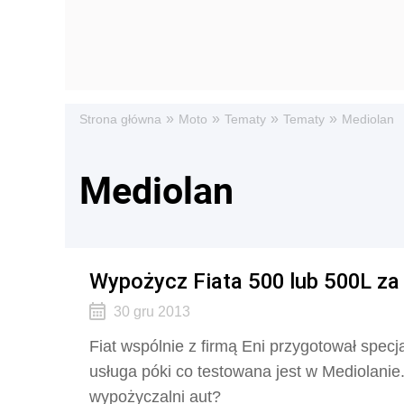
»
»
»
»
Strona główna
Moto
Tematy
Tematy
Mediolan
Mediolan
Wypożycz Fiata 500 lub 500L za
30 gru 2013
Fiat wspólnie z firmą Eni przygotował spe
usługa póki co testowana jest w Mediolanie
wypożyczalni aut?