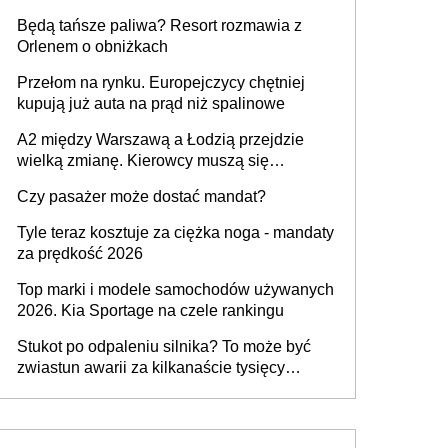
przywrócony do stanu zgodnego z
Będą tańsze paliwa? Resort rozmawia z
technologią producenta
Orlenem o obniżkach
Przełom na rynku. Europejczycy chętniej
kupują już auta na prąd niż spalinowe
A2 między Warszawą a Łodzią przejdzie
wielką zmianę. Kierowcy muszą się
przygotować
Czy pasażer może dostać mandat?
Tyle teraz kosztuje za ciężka noga - mandaty
za prędkość 2026
Top marki i modele samochodów używanych
2026. Kia Sportage na czele rankingu
Stukot po odpaleniu silnika? To może być
zwiastun awarii za kilkanaście tysięcy
złotych