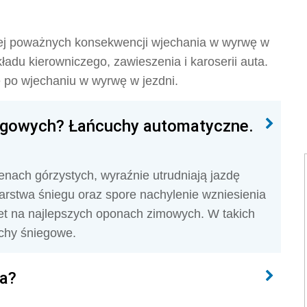
niej poważnych konsekwencji wjechania w wyrwę w
adu kierowniczego, zawieszenia i karoserii auta.
po wjechaniu w wyrwę w jezdni.
iegowych? Łańcuchy automatyczne.
enach górzystych, wyraźnie utrudniają jazdę
stwa śniegu oraz spore nachylenie wzniesienia
et na najlepszych oponach zimowych. W takich
uchy śniegowe.
ła?