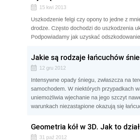
15 kwi 2013
Uszkodzenie felgi czy opony to jedne z m
drodze. Często dochodzi do uszkodzenia ukł
Podpowiadamy jak uzyskać odszkodowanie 
Jakie są rodzaje łańcuchów śn
12 gru 2012
Intensywne opady śniegu, zwłaszcza na ter
samochodem. W niektórych przypadkach war
uniemożliwia wjechanie na jego szczyt naw
warunkach niezastąpione okazują się łańc
Geometria kół w 3D. Jak to dzia
31 paź 2012