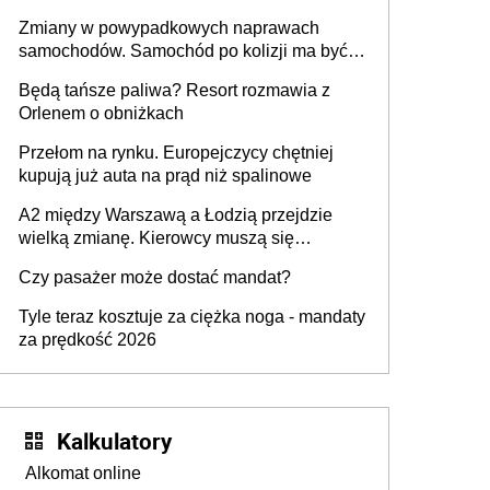
urządzenia
Zmiany w powypadkowych naprawach
samochodów. Samochód po kolizji ma być
przywrócony do stanu zgodnego z
Będą tańsze paliwa? Resort rozmawia z
technologią producenta
Orlenem o obniżkach
Przełom na rynku. Europejczycy chętniej
kupują już auta na prąd niż spalinowe
A2 między Warszawą a Łodzią przejdzie
wielką zmianę. Kierowcy muszą się
przygotować
Czy pasażer może dostać mandat?
Tyle teraz kosztuje za ciężka noga - mandaty
za prędkość 2026
Kalkulatory
Alkomat online