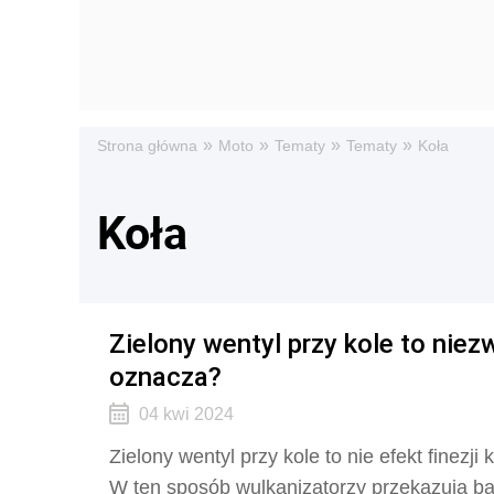
»
»
»
»
Strona główna
Moto
Tematy
Tematy
Koła
Koła
Zielony wentyl przy kole to nie
oznacza?
04 kwi 2024
Zielony wentyl przy kole to nie efekt finezj
W ten sposób wulkanizatorzy przekazują ba