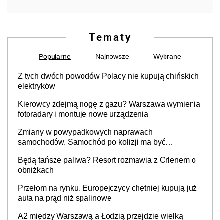
Tematy
Popularne
Najnowsze
Wybrane
Z tych dwóch powodów Polacy nie kupują chińskich
elektryków
Kierowcy zdejmą nogę z gazu? Warszawa wymienia
fotoradary i montuje nowe urządzenia
Zmiany w powypadkowych naprawach
samochodów. Samochód po kolizji ma być
przywrócony do stanu zgodnego z technologią
Będą tańsze paliwa? Resort rozmawia z Orlenem o
producenta
obniżkach
Przełom na rynku. Europejczycy chętniej kupują już
auta na prąd niż spalinowe
A2 między Warszawą a Łodzią przejdzie wielką