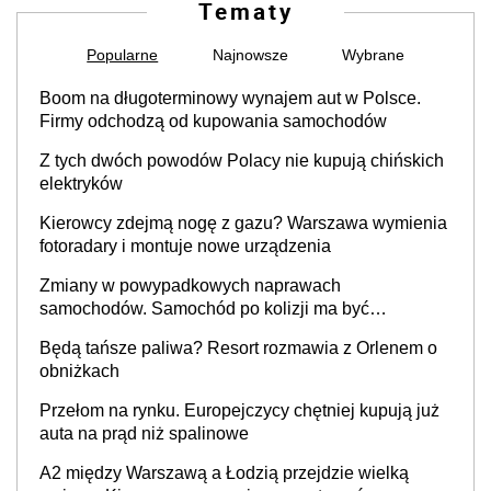
Tematy
Popularne
Najnowsze
Wybrane
Boom na długoterminowy wynajem aut w Polsce.
Firmy odchodzą od kupowania samochodów
Z tych dwóch powodów Polacy nie kupują chińskich
elektryków
Kierowcy zdejmą nogę z gazu? Warszawa wymienia
fotoradary i montuje nowe urządzenia
Zmiany w powypadkowych naprawach
samochodów. Samochód po kolizji ma być
przywrócony do stanu zgodnego z technologią
Będą tańsze paliwa? Resort rozmawia z Orlenem o
producenta
obniżkach
Przełom na rynku. Europejczycy chętniej kupują już
auta na prąd niż spalinowe
A2 między Warszawą a Łodzią przejdzie wielką