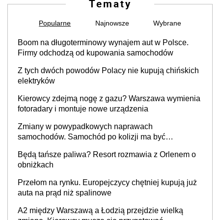
Tematy
Popularne
Najnowsze
Wybrane
Boom na długoterminowy wynajem aut w Polsce.
Firmy odchodzą od kupowania samochodów
Z tych dwóch powodów Polacy nie kupują chińskich
elektryków
Kierowcy zdejmą nogę z gazu? Warszawa wymienia
fotoradary i montuje nowe urządzenia
Zmiany w powypadkowych naprawach
samochodów. Samochód po kolizji ma być
przywrócony do stanu zgodnego z technologią
Będą tańsze paliwa? Resort rozmawia z Orlenem o
producenta
obniżkach
Przełom na rynku. Europejczycy chętniej kupują już
auta na prąd niż spalinowe
A2 między Warszawą a Łodzią przejdzie wielką