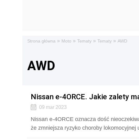
»
»
»
»
Strona główna
Moto
Tematy
Tematy
AWD
AWD
Nissan e-4ORCE. Jakie zalety m
09 mar 2023
Nissan e-4ORCE oznacza dość nieoczekiwan
że zmniejsza ryzyko choroby lokomocyjnej u 