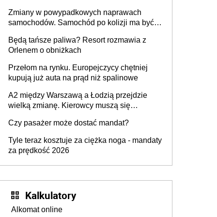
urządzenia
Zmiany w powypadkowych naprawach
samochodów. Samochód po kolizji ma być
przywrócony do stanu zgodnego z
Będą tańsze paliwa? Resort rozmawia z
technologią producenta
Orlenem o obniżkach
Przełom na rynku. Europejczycy chętniej
kupują już auta na prąd niż spalinowe
A2 między Warszawą a Łodzią przejdzie
wielką zmianę. Kierowcy muszą się
przygotować
Czy pasażer może dostać mandat?
Tyle teraz kosztuje za ciężka noga - mandaty
za prędkość 2026
Kalkulatory
Alkomat online