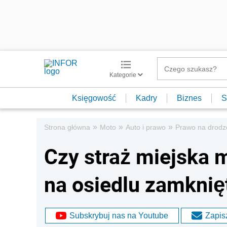
Kategorie
Księgowość
Kadry
Biznes
S
»
»
»
Strona główna
Moto
Auto i prawo
Prawo na drodz
Czy straż miejska
na osiedlu zamkni
Subskrybuj nas na Youtube
Zapisz