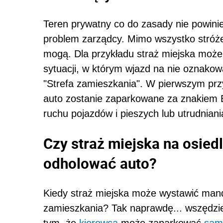
Teren prywatny co do zasady nie powinie
problem zarządcy. Mimo wszystko stróż
mogą. Dla przykładu straż miejska moż
sytuacji, w którym wjazd na nie oznakowa
"Strefa zamieszkania". W pierwszym prz
auto zostanie zaparkowane za znakiem B
ruchu pojazdów i pieszych lub utrudniani
Czy straż miejska na osie
odholować auto?
Kiedy straż miejska może wystawić mand
zamieszkania? Tak naprawdę... wszędzie
tym, że
kierowca
może zaparkować
sam