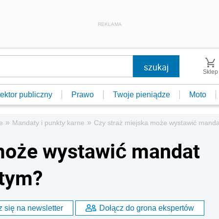
REKLAMA
Sklep
ektor publiczny
Prawo
Twoje pieniądze
Moto
»
»
e
Mandaty i punkty karne
Czy straż miejska może wystawić manda
 może wystawić mandat
ętym?
 się na newsletter
Dołącz do grona ekspertów