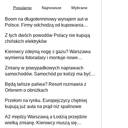
Popularne
Najnowsze
Wybrane
Boom na długoterminowy wynajem aut w
Polsce. Firmy odchodzą od kupowania
samochodów
Z tych dwóch powodów Polacy nie kupują
chińskich elektryków
Kierowcy zdejmą nogę z gazu? Warszawa
wymienia fotoradary i montuje nowe
urządzenia
Zmiany w powypadkowych naprawach
samochodów. Samochód po kolizji ma być
przywrócony do stanu zgodnego z
Będą tańsze paliwa? Resort rozmawia z
technologią producenta
Orlenem o obniżkach
Przełom na rynku. Europejczycy chętniej
kupują już auta na prąd niż spalinowe
A2 między Warszawą a Łodzią przejdzie
wielką zmianę. Kierowcy muszą się