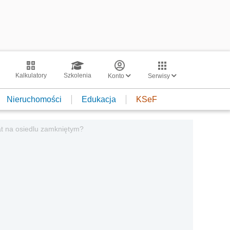
Kalkulatory
Szkolenia
Konto
Serwisy
Nieruchomości
Edukacja
KSeF
t na osiedlu zamkniętym?