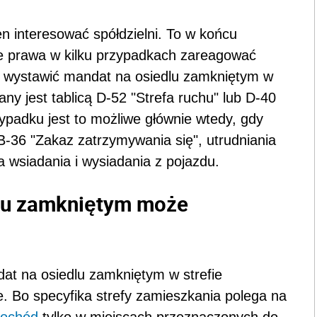
n interesować spółdzielni. To w końcu
e prawa w kilku przypadkach zareagować
e wystawić mandat na osiedlu zamkniętym w
ny jest tablicą D-52 "Strefa ruchu" lub D-40
ypadku jest to możliwe głównie wtedy, gdy
-36 "Zakaz zatrzymywania się", utrudniania
a wsiadania i wysiadania z pojazdu.
dlu zamkniętym może
at na osiedlu zamkniętym w strefie
. Bo specyfika strefy zamieszkania polega na
ochód
tylko w miejscach przeznaczonych do