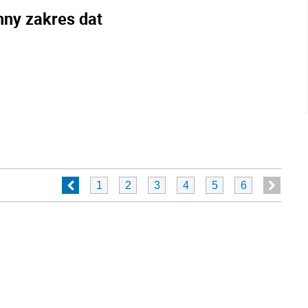
nny zakres dat
1
2
3
4
5
6