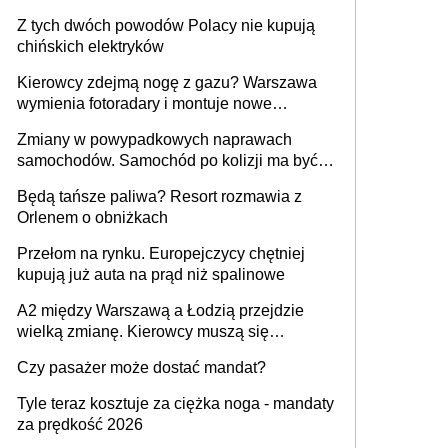
samochodów
Z tych dwóch powodów Polacy nie kupują
chińskich elektryków
Kierowcy zdejmą nogę z gazu? Warszawa
wymienia fotoradary i montuje nowe
urządzenia
Zmiany w powypadkowych naprawach
samochodów. Samochód po kolizji ma być
przywrócony do stanu zgodnego z
Będą tańsze paliwa? Resort rozmawia z
technologią producenta
Orlenem o obniżkach
Przełom na rynku. Europejczycy chętniej
kupują już auta na prąd niż spalinowe
A2 między Warszawą a Łodzią przejdzie
wielką zmianę. Kierowcy muszą się
przygotować
Czy pasażer może dostać mandat?
Tyle teraz kosztuje za ciężka noga - mandaty
za prędkość 2026