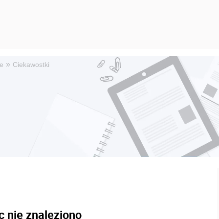
»
e
Ciekawostki
c nie znaleziono