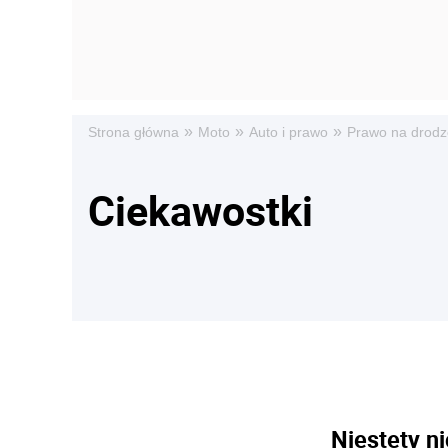
»
»
»
Strona główna
Moto
Auto i prawo
Prawo na drodz
Ciekawostki
Niestety ni