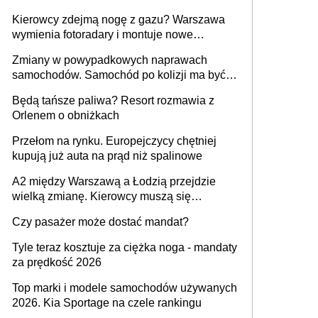
Kierowcy zdejmą nogę z gazu? Warszawa
wymienia fotoradary i montuje nowe
urządzenia
Zmiany w powypadkowych naprawach
samochodów. Samochód po kolizji ma być
przywrócony do stanu zgodnego z
Będą tańsze paliwa? Resort rozmawia z
technologią producenta
Orlenem o obniżkach
Przełom na rynku. Europejczycy chętniej
kupują już auta na prąd niż spalinowe
A2 między Warszawą a Łodzią przejdzie
wielką zmianę. Kierowcy muszą się
przygotować
Czy pasażer może dostać mandat?
Tyle teraz kosztuje za ciężka noga - mandaty
za prędkość 2026
Top marki i modele samochodów używanych
2026. Kia Sportage na czele rankingu