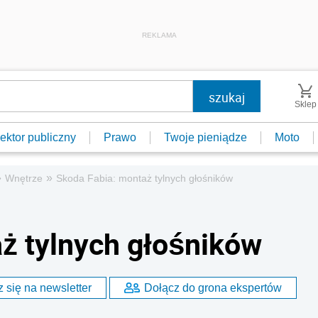
REKLAMA
Sklep
ektor publiczny
Prawo
Twoje pieniądze
Moto
»
»
Wnętrze
Skoda Fabia: montaż tylnych głośników
ż tylnych głośników
 się na newsletter
Dołącz do grona ekspertów