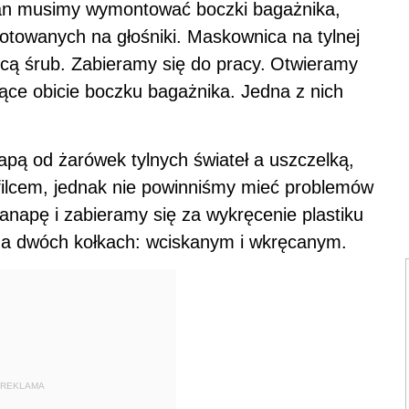
an musimy wymontować boczki bagażnika,
gotowanych na głośniki. Maskownica na tylnej
ą śrub. Zabieramy się do pracy.
Otwieramy
jące obicie boczku bagażnika. Jedna z nich
apą od żarówek tylnych świateł a uszczelką,
 filcem, jednak nie powinniśmy mieć problemów
napę i zabieramy się za wykręcenie plastiku
na dwóch kołkach: wciskanym i wkręcanym.
REKLAMA