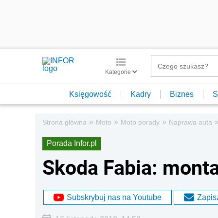
Kategorie
Księgowość
Kadry
Biznes
S
»
»
»
Strona główna
Moto
Moto porady
Naprawa auta
Porada Infor.pl
Skoda Fabia: monta
Subskrybuj nas na Youtube
Zapisz