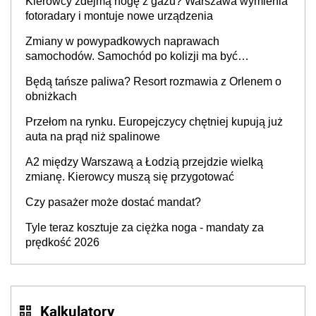
Kierowcy zdejmą nogę z gazu? Warszawa wymienia
fotoradary i montuje nowe urządzenia
Zmiany w powypadkowych naprawach
samochodów. Samochód po kolizji ma być
przywrócony do stanu zgodnego z technologią
Będą tańsze paliwa? Resort rozmawia z Orlenem o
producenta
obniżkach
Przełom na rynku. Europejczycy chętniej kupują już
auta na prąd niż spalinowe
A2 między Warszawą a Łodzią przejdzie wielką
zmianę. Kierowcy muszą się przygotować
Czy pasażer może dostać mandat?
Tyle teraz kosztuje za ciężka noga - mandaty za
prędkość 2026
Kalkulatory