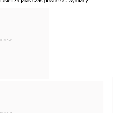
usieli za jakiś czas powtarzać wymiany.
REKLAMA