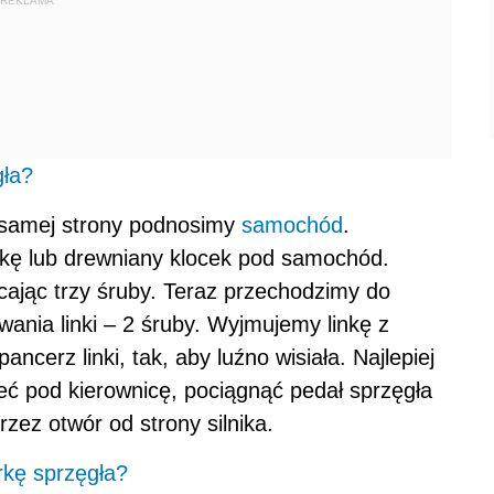
REKLAMA
gła?
j samej strony podnosimy
samochód
.
kę lub drewniany klocek pod samochód.
ając trzy śruby. Teraz przechodzimy do
wania linki – 2 śruby. Wyjmujemy linkę z
cerz linki, tak, aby luźno wisiała. Najlepiej
zeć pod kierownicę, pociągnąć pedał sprzęgła
rzez otwór od strony silnika.
rkę sprzęgła?