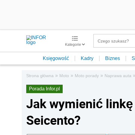
Kategorie
Księgowość
Kadry
Biznes
S
»
»
»
Strona główna
Moto
Moto porady
Naprawa auta
Porada Infor.pl
Jak wymienić linkę 
Seicento?