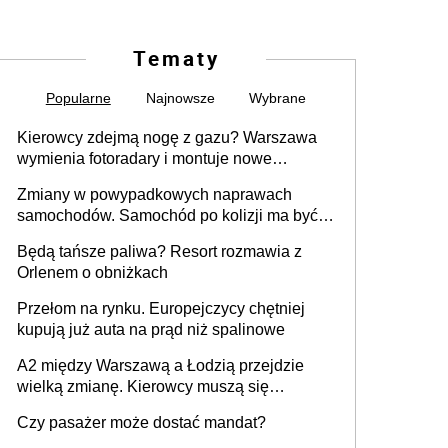
Tematy
Popularne
Najnowsze
Wybrane
Kierowcy zdejmą nogę z gazu? Warszawa
wymienia fotoradary i montuje nowe
urządzenia
Zmiany w powypadkowych naprawach
samochodów. Samochód po kolizji ma być
przywrócony do stanu zgodnego z
Będą tańsze paliwa? Resort rozmawia z
technologią producenta
Orlenem o obniżkach
Przełom na rynku. Europejczycy chętniej
kupują już auta na prąd niż spalinowe
A2 między Warszawą a Łodzią przejdzie
wielką zmianę. Kierowcy muszą się
przygotować
Czy pasażer może dostać mandat?