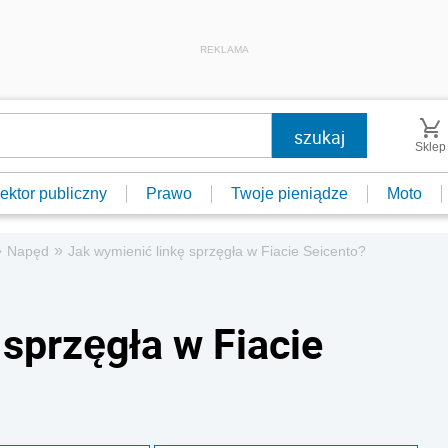
REKLAMA
Sklep
ektor publiczny
Prawo
Twoje pieniądze
Moto
»
»
Napęd
Jak wymienić linkę sprzęgła w Fiacie Seicento?
sprzęgła w Fiacie