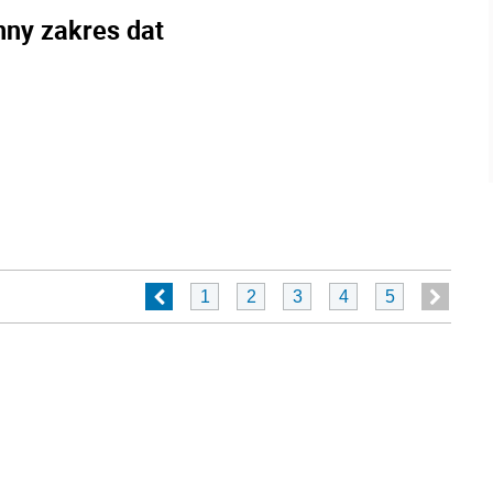
nny zakres dat
1
2
3
4
5