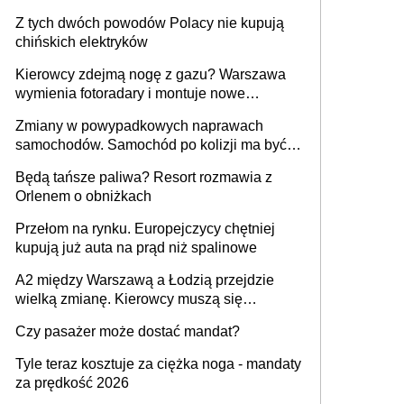
samochodów
Z tych dwóch powodów Polacy nie kupują
chińskich elektryków
Kierowcy zdejmą nogę z gazu? Warszawa
wymienia fotoradary i montuje nowe
urządzenia
Zmiany w powypadkowych naprawach
samochodów. Samochód po kolizji ma być
przywrócony do stanu zgodnego z
Będą tańsze paliwa? Resort rozmawia z
technologią producenta
Orlenem o obniżkach
Przełom na rynku. Europejczycy chętniej
kupują już auta na prąd niż spalinowe
A2 między Warszawą a Łodzią przejdzie
wielką zmianę. Kierowcy muszą się
przygotować
Czy pasażer może dostać mandat?
Tyle teraz kosztuje za ciężka noga - mandaty
za prędkość 2026