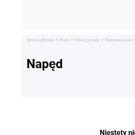
»
»
»
Strona główna
Moto
Moto porady
Naprawa auta
Napęd
Niestety ni