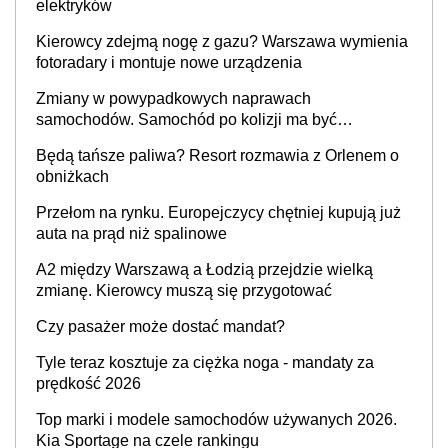
elektryków
Kierowcy zdejmą nogę z gazu? Warszawa wymienia
fotoradary i montuje nowe urządzenia
Zmiany w powypadkowych naprawach
samochodów. Samochód po kolizji ma być
przywrócony do stanu zgodnego z technologią
Będą tańsze paliwa? Resort rozmawia z Orlenem o
producenta
obniżkach
Przełom na rynku. Europejczycy chętniej kupują już
auta na prąd niż spalinowe
A2 między Warszawą a Łodzią przejdzie wielką
zmianę. Kierowcy muszą się przygotować
Czy pasażer może dostać mandat?
Tyle teraz kosztuje za ciężka noga - mandaty za
prędkość 2026
Top marki i modele samochodów używanych 2026.
Kia Sportage na czele rankingu