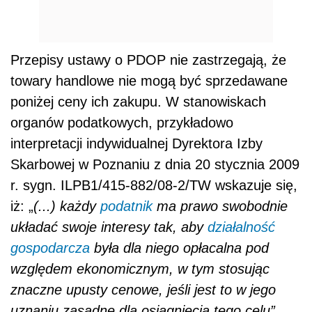
Przepisy ustawy o PDOP nie zastrzegają, że
towary handlowe nie mogą być sprzedawane
poniżej ceny ich zakupu. W stanowiskach
organów podatkowych, przykładowo
interpretacji indywidualnej Dyrektora Izby
Skarbowej w Poznaniu z dnia 20 stycznia 2009
r. sygn. ILPB1/415-882/08-2/TW wskazuje się,
iż: „
(...) każdy
podatnik
ma prawo swobodnie
układać swoje interesy tak, aby
działalność
gospodarcza
była dla niego opłacalna pod
względem ekonomicznym, w tym stosując
znaczne upusty cenowe, jeśli jest to w jego
uznaniu zasadne dla osiągnięcia tego celu”.