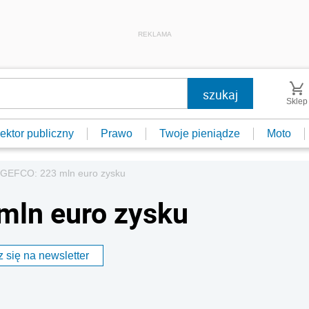
REKLAMA
Sklep
ektor publiczny
Prawo
Twoje pieniądze
Moto
GEFCO: 223 mln euro zysku
mln euro zysku
 się na newsletter