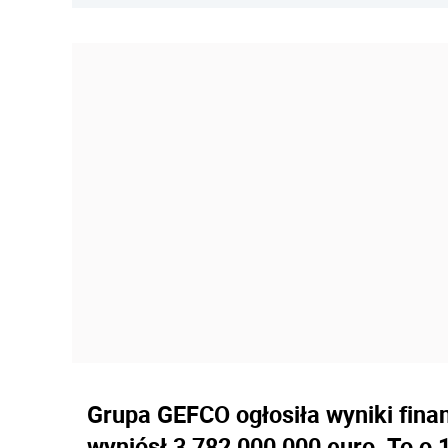
Grupa GEFCO ogłosiła wyniki fina
wyniósł 3 782 000 000 euro. To o 