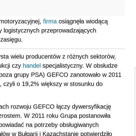
 motoryzacyjnej,
firma
osiągnęła wiodącą
 logistycznych przeprowadzających
zasięgu.
sta wielu producentów z różnych sektorów,
ukcji czy
handel
specjalistyczny. W obsłudze
(spoza grupy PSA) GEFCO zanotowało w 2011
, czyli o 19,2% większy w stosunku do
ach rozwoju GEFCO łączy dywersyfikację
wzrostem. W 2011 roku Grupa postanowiła
odpowiadać na potrzeby obsługiwanych
ów w Bułgarii i Kazachstanie potwierdziło