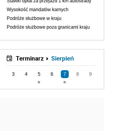
Stawki opłat za przejazd 1 km autostrady
Wysokość mandatów karnych
Podróże służbowe w kraju
Podróże służbowe poza granicami kraju
Terminarz
Sierpień
3
4
5
6
7
8
9