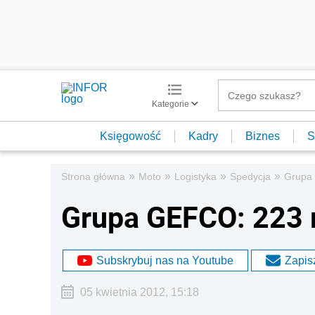
Kategorie
Księgowość
Kadry
Biznes
S
»
»
»
»
Strona główna
Moto
Logistyka
Spedycja
Grupa 
Grupa GEFCO: 223 
Subskrybuj nas na Youtube
Zapisz
05 kwietnia 2012, 15:18