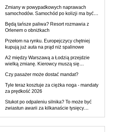
urządzenia
Zmiany w powypadkowych naprawach
samochodów. Samochód po kolizji ma być
przywrócony do stanu zgodnego z
Będą tańsze paliwa? Resort rozmawia z
technologią producenta
Orlenem o obniżkach
Przełom na rynku. Europejczycy chętniej
kupują już auta na prąd niż spalinowe
A2 między Warszawą a Łodzią przejdzie
wielką zmianę. Kierowcy muszą się
przygotować
Czy pasażer może dostać mandat?
Tyle teraz kosztuje za ciężka noga - mandaty
za prędkość 2026
Stukot po odpaleniu silnika? To może być
zwiastun awarii za kilkanaście tysięcy
złotych