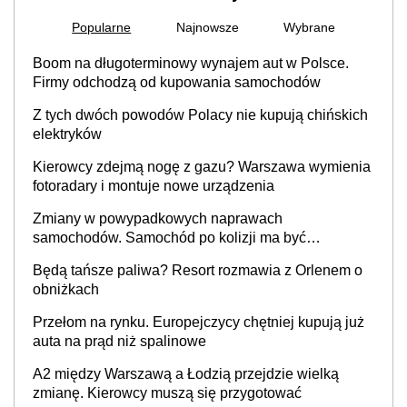
Popularne
Najnowsze
Wybrane
Boom na długoterminowy wynajem aut w Polsce.
Firmy odchodzą od kupowania samochodów
Z tych dwóch powodów Polacy nie kupują chińskich
elektryków
Kierowcy zdejmą nogę z gazu? Warszawa wymienia
fotoradary i montuje nowe urządzenia
Zmiany w powypadkowych naprawach
samochodów. Samochód po kolizji ma być
przywrócony do stanu zgodnego z technologią
Będą tańsze paliwa? Resort rozmawia z Orlenem o
producenta
obniżkach
Przełom na rynku. Europejczycy chętniej kupują już
auta na prąd niż spalinowe
A2 między Warszawą a Łodzią przejdzie wielką
zmianę. Kierowcy muszą się przygotować