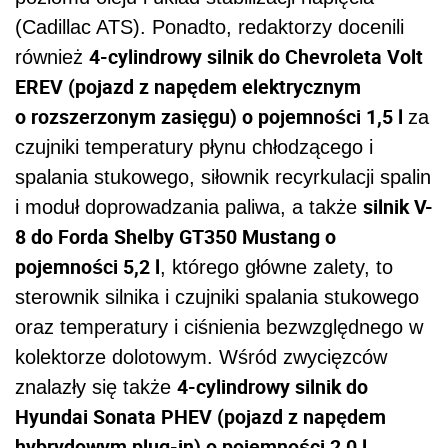
(Cadillac ATS). Ponadto, redaktorzy docenili
4-cylindrowy silnik do Chevroleta Volt
również
EREV (pojazd z napędem elektrycznym
o rozszerzonym zasięgu) o pojemności 1,5 l
za
czujniki temperatury płynu chłodzącego i
spalania stukowego, siłownik recyrkulacji spalin
silnik V-
i moduł doprowadzania paliwa, a także
8 do Forda Shelby GT350 Mustang o
pojemności 5,2 l
, którego główne zalety, to
sterownik silnika i czujniki spalania stukowego
oraz temperatury i ciśnienia bezwzględnego w
kolektorze dolotowym. Wśród zwycięzców
4-cylindrowy silnik do
znalazły się także
Hyundai Sonata PHEV (pojazd z napędem
hybrydowym plug-in) o pojemności 2,0 l
,