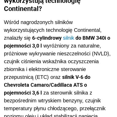
wykorzystują technologię
Continental?
Wśród nagrodzonych silników
wykorzystujących technologię Continental,
6-cylindrowy
do BMW 340i o
znalazły się
silnik
pojemności 3,0 l
wyróżniony za naturalne,
próżniowe wykrywanie nieszczelności (NVLD),
czujnik ciśnienia wskaźnika oczyszczenia
zbiornika i elektroniczne sterowanie
silnik V-6 do
przepustnicą (ETC) oraz
Chevroleta Camaro/Cadillaca ATS o
pojemności 3,6 l
za sterownik silnika z
bezpośrednim wtryskiem benzyny, czujnik
temperatury płynu chłodzącego, przełącznik
poziomu oleju i układ stabilizacji napięcia