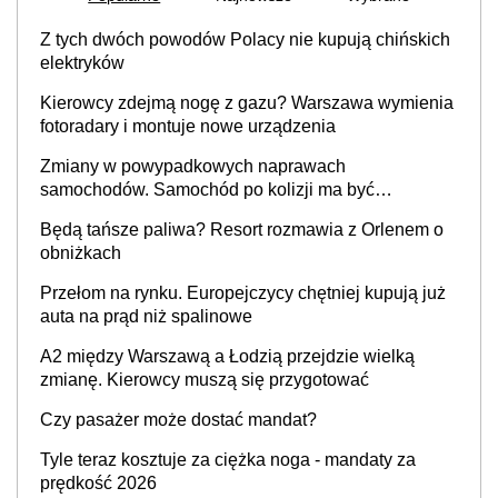
Z tych dwóch powodów Polacy nie kupują chińskich
elektryków
Kierowcy zdejmą nogę z gazu? Warszawa wymienia
fotoradary i montuje nowe urządzenia
Zmiany w powypadkowych naprawach
samochodów. Samochód po kolizji ma być
przywrócony do stanu zgodnego z technologią
Będą tańsze paliwa? Resort rozmawia z Orlenem o
producenta
obniżkach
Przełom na rynku. Europejczycy chętniej kupują już
auta na prąd niż spalinowe
A2 między Warszawą a Łodzią przejdzie wielką
zmianę. Kierowcy muszą się przygotować
Czy pasażer może dostać mandat?
Tyle teraz kosztuje za ciężka noga - mandaty za
prędkość 2026