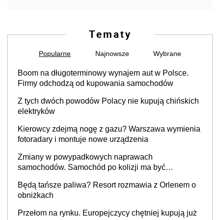
Tematy
Popularne
Najnowsze
Wybrane
Boom na długoterminowy wynajem aut w Polsce.
Firmy odchodzą od kupowania samochodów
Z tych dwóch powodów Polacy nie kupują chińskich
elektryków
Kierowcy zdejmą nogę z gazu? Warszawa wymienia
fotoradary i montuje nowe urządzenia
Zmiany w powypadkowych naprawach
samochodów. Samochód po kolizji ma być
przywrócony do stanu zgodnego z technologią
Będą tańsze paliwa? Resort rozmawia z Orlenem o
producenta
obniżkach
Przełom na rynku. Europejczycy chętniej kupują już