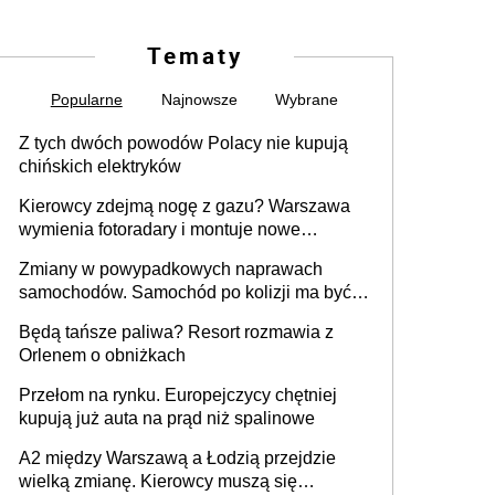
Tematy
Popularne
Najnowsze
Wybrane
Z tych dwóch powodów Polacy nie kupują
chińskich elektryków
Kierowcy zdejmą nogę z gazu? Warszawa
wymienia fotoradary i montuje nowe
urządzenia
Zmiany w powypadkowych naprawach
samochodów. Samochód po kolizji ma być
przywrócony do stanu zgodnego z
Będą tańsze paliwa? Resort rozmawia z
technologią producenta
Orlenem o obniżkach
Przełom na rynku. Europejczycy chętniej
kupują już auta na prąd niż spalinowe
A2 między Warszawą a Łodzią przejdzie
wielką zmianę. Kierowcy muszą się