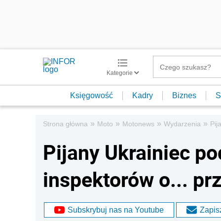
Kategorie
Księgowość
Kadry
Biznes
S
»
»
»
»
Strona główna
Moto
Motonews
Wydarzenia
Pij
Pijany Ukrainiec po
inspektorów o... pr
Subskrybuj nas na Youtube
Zapisz