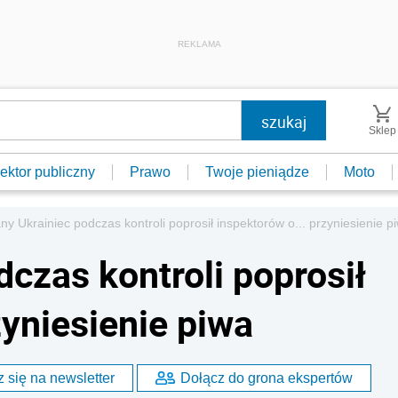
REKLAMA
Sklep
ektor publiczny
Prawo
Twoje pieniądze
Moto
any Ukrainiec podczas kontroli poprosił inspektorów o... przyniesienie p
dczas kontroli poprosił
zyniesienie piwa
 się na newsletter
Dołącz do grona ekspertów