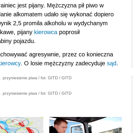
ainiec jest pijany. Mężczyzna pił piwo w
badanie alkomatem udało się wykonać dopiero
wynik 2,5 promila alkoholu w wydychanym
ekawe, pijany
kierowca
poprosił
abiny pojazdu.
 zachowywać agresywnie, przez co konieczna
kierowcy
. O losie mężczyzny zadecyduje
sąd
.
. przyniesienie piwa / fot. GITD
/
GITD
. przyniesienie piwa / fot. GITD
/
GITD